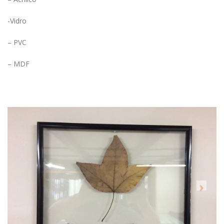
-Vidro
– PVC
– MDF