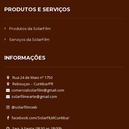
PRODUTOS E SERVIÇOS
Produtos da SolarFilm
Serviços da SolarFilm
INFORMAÇÕES
Rua 24 de Maio nº 1750
Rebouças – Curitiba/PR
comercialsolarfilm@gmail.com
solarfilmearte@gmail.com
@solarfilmcwb
facebook.com/SolarFILMCuritiba/
Seg. à Sexta: 08:30 as 18:00h