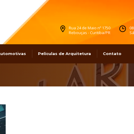
Rua 24 de Maio nº 1750
08
Rebouças - Curitiba/PR
Sá
 Automotivas
Películas de Arquitetura
Contato