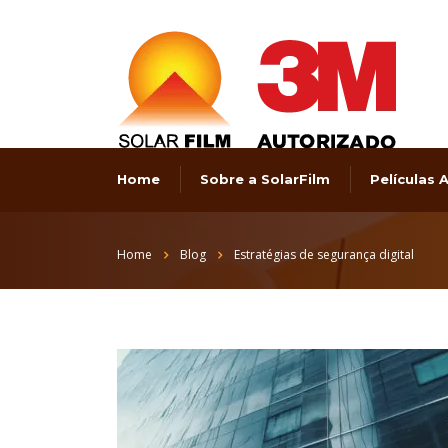
Home
Sobre a SolarFilm
Películas
Home
Blog
Estratégias de segurança digital